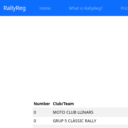
RallyReg
Home
What is RallyReg?
Pri
Number
Club/Team
0
MOTO CLUB LLINARS
0
GRUP 5 CLÀSSIC RALLY