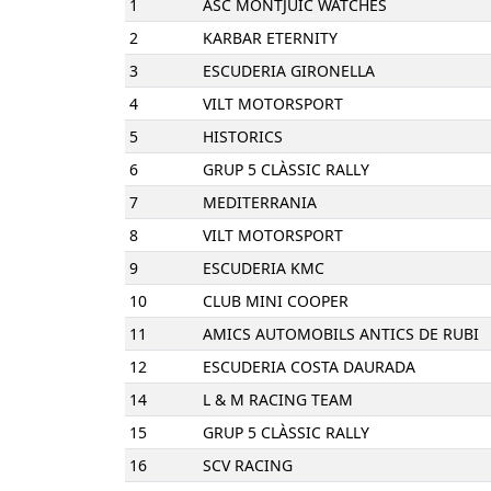
1
ASC MONTJUIC WATCHES
2
KARBAR ETERNITY
3
ESCUDERIA GIRONELLA
4
VILT MOTORSPORT
5
HISTORICS
6
GRUP 5 CLÀSSIC RALLY
7
MEDITERRANIA
8
VILT MOTORSPORT
9
ESCUDERIA KMC
10
CLUB MINI COOPER
11
AMICS AUTOMOBILS ANTICS DE RUBI
12
ESCUDERIA COSTA DAURADA
14
L & M RACING TEAM
15
GRUP 5 CLÀSSIC RALLY
16
SCV RACING