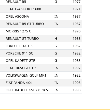
RENAULT R5
G
1977
SEAT 124 SPORT 1600
F
1971
OPEL ASCONA
IN
1987
RENAULT R5 GT TURBO
IN
1987
MORRIS 1275 C
F
1970
RENAULT GT TURBO
H
1988
FORD FIESTA 1.3
G
1982
PORSCHE 911 SC
G
1982
OPEL KADETT GTE
G
1983
SEAT IBIZA GLX 1.5
IN
1992
VOLKSWAGEN GOLF MK1
IN
1982
FIAT PANDA 4X4
IN
1993
OPEL KADETT GSI 2.0. 16V
IN
1990