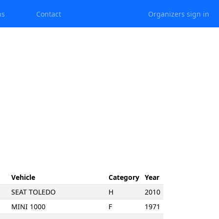
ns
Contact
Organizers sign in
Vehicle
Category
Year
SEAT TOLEDO
H
2010
MINI 1000
F
1971