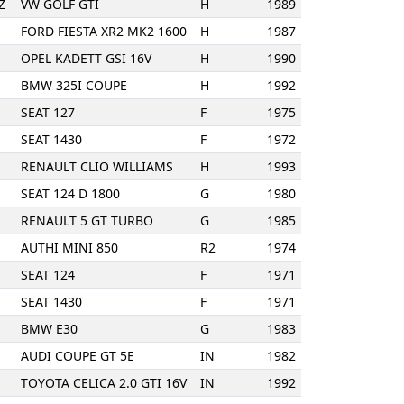
Z
VW GOLF GTI
H
1989
FORD FIESTA XR2 MK2 1600
H
1987
OPEL KADETT GSI 16V
H
1990
BMW 325I COUPE
H
1992
SEAT 127
F
1975
SEAT 1430
F
1972
RENAULT CLIO WILLIAMS
H
1993
SEAT 124 D 1800
G
1980
RENAULT 5 GT TURBO
G
1985
AUTHI MINI 850
R2
1974
SEAT 124
F
1971
SEAT 1430
F
1971
BMW E30
G
1983
AUDI COUPE GT 5E
IN
1982
TOYOTA CELICA 2.0 GTI 16V
IN
1992