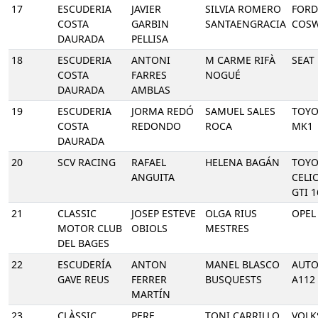
17
ESCUDERIA
JAVIER
SILVIA ROMERO
FORD
COSTA
GARBIN
SANTAENGRACIA
COS
DAURADA
PELLISA
18
ESCUDERIA
ANTONI
M CARME RIFÀ
SEAT
COSTA
FARRES
NOGUÉ
DAURADA
AMBLAS
19
ESCUDERIA
JORMA REDÓ
SAMUEL SALES
TOYO
COSTA
REDONDO
ROCA
MK1
DAURADA
20
SCV RACING
RAFAEL
HELENA BAGÁN
TOYO
ANGUITA
CELIC
GTI 1
21
CLASSIC
JOSEP ESTEVE
OLGA RIUS
OPEL
MOTOR CLUB
OBIOLS
MESTRES
DEL BAGES
22
ESCUDERÍA
ANTON
MANEL BLASCO
AUTO
GAVE REUS
FERRER
BUSQUESTS
A112
MARTÍN
23
CLÀSSIC
PERE
TONI CARRILLO
VOL