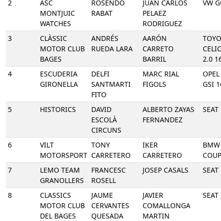
2
ASC
ROSENDO
JUAN CARLOS
VW G
MONTJUIC
RABAT
PELAEZ
WATCHES
RODRIGUEZ
3
CLÀSSIC
ANDRÉS
AARÓN
TOYO
MOTOR CLUB
RUEDA LARA
CARRETO
CELIC
BAGES
BARRIL
2.0 1
4
ESCUDERIA
DELFI
MARC RIAL
OPEL
GIRONELLA
SANTMARTI
FIGOLS
GSI 1
FITO
5
HISTORICS
DAVID
ALBERTO ZAYAS
SEAT
ESCOLÀ
FERNANDEZ
CIRCUNS
6
VILT
TONY
IKER
BMW 
MOTORSPORT
CARRETERO
CARRETERO
COUP
7
LEMO TEAM
FRANCESC
JOSEP CASALS
SEAT
GRANOLLERS
ROSELL
8
CLASSICS
JAUME
JAVIER
SEAT 
MOTOR CLUB
CERVANTES
COMALLONGA
DEL BAGES
QUESADA
MARTIN