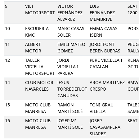
9
VILT
VÍCTOR
LUIS
SEAT 
MOTORSPORT
FERNÁNDEZ
FERNÁNDEZ
1800
ÁLVAREZ
MEMBRIVE
10
ESCUDERIA
MARC CASAS
EMMA CASAS
PORS
KMC
SOLER
ISERN
11
ALBERT
EMILI MATEO
JORDI FONT
PEUG
MOTOR
GOMEZ
BERENGUERAS
RALLY
12
TALLER
JORDI
PERE VIDIELLA I
RENA
VIDIELLA
VIDIELLA I
CATALAN
GT T
MOTORSPORT
PARERA
14
CLUB MOTOR
JESUS
AROA MARTINEZ
BMW 
NAVARCLES
TORREDEFLOT
CRESPO
COUP
CANUDAS
15
MOTO CLUB
RAMON
TONI GRAU
TALB
MANRESA
MARTÍ SOLÉ
VILELLA
SAM
16
MOTO CLUB
JOSEP Mª
JOSEP
SEAT
MANRESA
MARTÍ SOLÉ
CASASAMPERA
SUAREZ