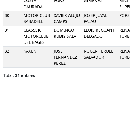
COSTA
PONS
GIMÉNEZ
MICR
DAURADA
SUPE
30
MOTOR CLUB
XAVIER ALUJU
JOSEP JUVAL
PORS
SABADELL
CAMPS
PALAU
31
CLASSSIC
DOMINGO
LLUIS REGUANT
RENA
MOTORCLUB
RUBIS SALA
DELGADO
TURB
DEL BAGES
32
KAXEN
JOSE
ROGER TERUEL
RENA
FERNÁNDEZ
SALVADOR
TUR
PÉREZ
Total:
31 entries