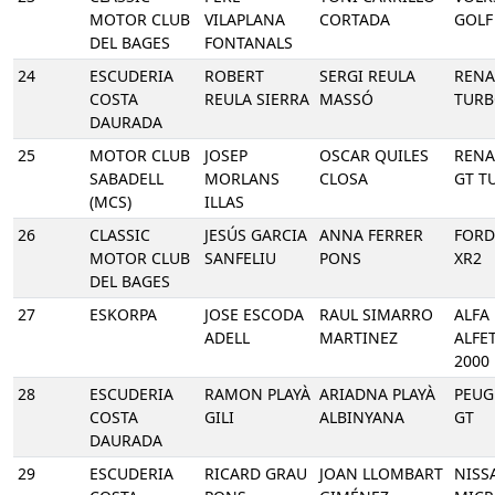
MOTOR CLUB
VILAPLANA
CORTADA
GOLF
DEL BAGES
FONTANALS
24
ESCUDERIA
ROBERT
SERGI REULA
RENA
COSTA
REULA SIERRA
MASSÓ
TUR
DAURADA
25
MOTOR CLUB
JOSEP
OSCAR QUILES
RENA
SABADELL
MORLANS
CLOSA
GT T
(MCS)
ILLAS
26
CLASSIC
JESÚS GARCIA
ANNA FERRER
FORD
MOTOR CLUB
SANFELIU
PONS
XR2
DEL BAGES
27
ESKORPA
JOSE ESCODA
RAUL SIMARRO
ALFA
ADELL
MARTINEZ
ALFE
2000
28
ESCUDERIA
RAMON PLAYÀ
ARIADNA PLAYÀ
PEUG
COSTA
GILI
ALBINYANA
GT
DAURADA
29
ESCUDERIA
RICARD GRAU
JOAN LLOMBART
NISS