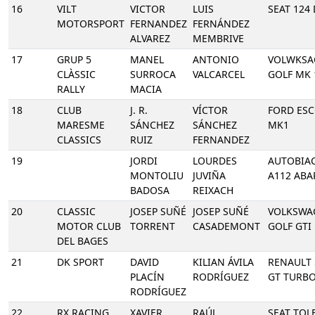
16
VILT
VICTOR
LUIS
SEAT 124 
MOTORSPORT
FERNANDEZ
FERNÁNDEZ
ALVAREZ
MEMBRIVE
17
GRUP 5
MANEL
ANTONIO
VOLWKSA
CLÀSSIC
SURROCA
VALCARCEL
GOLF MK 
RALLY
MACIA
18
CLUB
J. R.
VÍCTOR
FORD ES
MARESME
SÁNCHEZ
SÁNCHEZ
MK1
CLASSICS
RUIZ
FERNANDEZ
19
JORDI
LOURDES
AUTOBIA
MONTOLIU
JUVIÑA
A112 ABA
BADOSA
REIXACH
20
CLASSIC
JOSEP SUÑÉ
JOSEP SUÑÉ
VOLKSWA
MOTOR CLUB
TORRENT
CASADEMONT
GOLF GTI
DEL BAGES
21
DK SPORT
DAVID
KILIAN ÁVILA
RENAULT 
PLACÍN
RODRÍGUEZ
GT TURB
RODRÍGUEZ
22
RX RACING
XAVIER
RAÚL
SEAT TOL