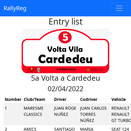
RallyReg
Entry list
5a Volta a Cardedeu
02/04/2022
Number
Club/Team
Driver
Codriver
Vehicle
1
MARESME
JUAN ROGE
JUAN CARLOS
RENAULT
CLASSICS
NUÑEZ
TORRES
RENAULT 
NÚÑEZ
GT TURB
2
AMICS
SANTIAGO
MARIA
SEAT 124