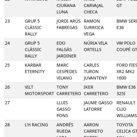
CIURANA
CARVAJAL
GT
LUNA
CHECA
23
GRUP 5
JORDI ARÚS
RAMON
BMW SERI
CLÀSSIC
FABREGAS
SURROCA
E36
RALLY
VEGA
24
GRUP 5
EDO
NÚRIA VILA
VW POLO
CLÀSSIC
FALGÀS
ORTELLS
COUPÉ G
RALLY
JARDINER
25
KARBAR
MARC
CARLES
FORD FIE
ETERNITY
CESPEDES
TURON
XR2 MK2
VILANO
JUVANTENY
1600
26
VILT
TONY
IKER
BMW E36
MOTORSPORT
CARRETERO
CARRETERO
325I
27
LLUIS
JAUME GASSO
RENAULT
GASSO
LATORRE
CLIO
PONS
WILLIAMS
28
L'H RACING
ANDRÉS
AARON
TOYOTA
RUEDA
CARRETO
CELICA GT