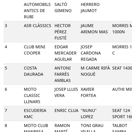
AUTOMOBILS
SALTÓ
HERRERO
ANTICS DE
GIMENO
JAUMOT
RUBI
3
ASR CLÀSSICS
HECTOR
JAUME
MORRIS 
PÉREZ
ARIMON MAS
1000N
FUSTÉ
4
CLUB MINI
EDGAR
JOSEP
MORRIS 1
COOPER
MERCADER
CARDONA
C
AGUILAR
REGADA
5
COSTA
ANTONI
M CARME RIFÀ
SEAT 143
DAURADA
FARRÈS
NOGUÈ
AMBLAS
6
MOTO
JOSEP LLUIS
XAVIER
AUTHI MI
CLASSIC
VERA
FORTEA
LLINARS
7
ESCUDERIA
ENRIC CLUA
"NUNU"
SEAT 124
KMC
LOPEZ
SPORT 16
8
MOTO CLUB
RAMON
TONI GRAU
TALBOT
MANRESA
MARTÍ
VILELLA
SAMBA