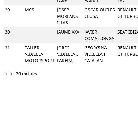
LARA
BARRIL
16V
29
MCS
JOSEP
OSCAR QUILES
RENAULT 
MORLANS
CLOSA
GT TURB
ILLAS
30
JAUME XXX
JAVIER
SEAT IBIZ
COMALLONGA
31
TALLER
JORDI
GEORGINA
RENAULT 
VIDIELLA
VIDIELLA I
VIDIELLA I
GT TURB
MOTORSPORT
PARERA
CATALAN
Total:
30 entries