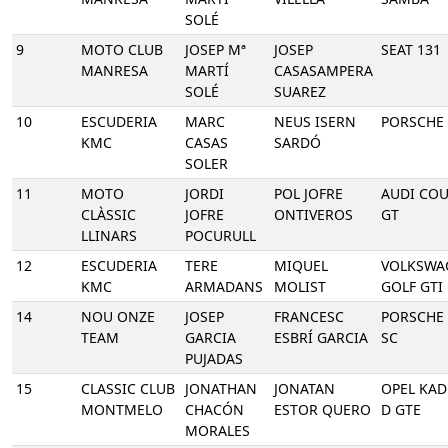
SOLÉ
9
MOTO CLUB
JOSEP Mª
JOSEP
SEAT 131
MANRESA
MARTÍ
CASASAMPERA
SOLÉ
SUAREZ
10
ESCUDERIA
MARC
NEUS ISERN
PORSCHE 
KMC
CASAS
SARDÓ
SOLER
11
MOTO
JORDI
POL JOFRE
AUDI CO
CLÀSSIC
JOFRE
ONTIVEROS
GT
LLINARS
POCURULL
12
ESCUDERIA
TERE
MIQUEL
VOLKSWA
KMC
ARMADANS
MOLIST
GOLF GTI
14
NOU ONZE
JOSEP
FRANCESC
PORSCHE 
TEAM
GARCIA
ESBRÍ GARCIA
SC
PUJADAS
15
CLASSIC CLUB
JONATHAN
JONATAN
OPEL KAD
MONTMELO
CHACÓN
ESTOR QUERO
D GTE
MORALES